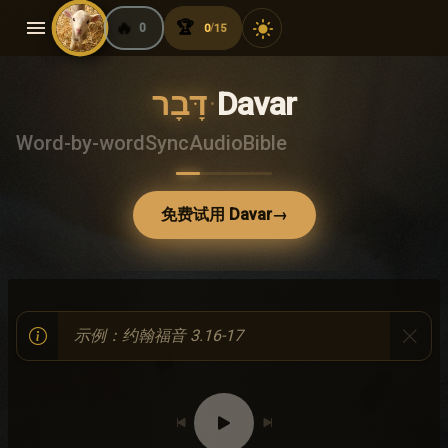
menu
🔥
🏆
light_mode
0
0
15
/
דָּבָר
·
Davar
Word-by-word
Sync
Audio
Bible
免费试用 Davar
→