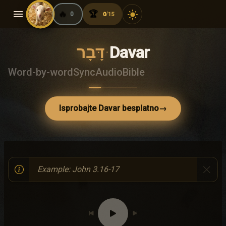
menu
🔥
🏆
light_mode
0
0
15
/
דָּבָר
·
Davar
Word-by-word
Sync
Audio
Bible
Isprobajte Davar besplatno
→