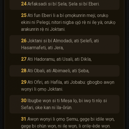
24
Arfaksadi si bí Ṣela; Ṣela si bí Eberi.
25
Ati fun Eberi li a bí ọmọkunrin meji; orukọ
ekini ni Pelegi; nitori nigba ọjọ́ rẹ̀ ni ilẹ yà; orukọ
arakunrin rẹ̀ ni Joktani.
26
Joktani si bí Almodadi, ati Ṣelefi, ati
Hasarmafeti, ati Jera,
27
Ati Hadoramu, ati Usali, ati Dikla,
28
Ati Obali, ati Abimaeli, ati Ṣeba,
29
Ati Ofiri, ati Hafila, ati Jobabu: gbogbo awọn
wọnyi li ọmọ Joktani.
30
Ibugbe wọn si ti Meṣa lọ, bi iwọ ti nlọ si
Sefari, oke kan ni ìla-õrùn.
31
Awọn wọnyi li ọmọ Ṣemu, gẹgẹ bi idile wọn,
gẹgẹ bi ohùn wọn, ni ilẹ wọn, li orilẹ-ède wọn.