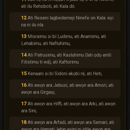
ati ilu Rehoboti, ati Kala dó.
12
Ati Reseni lagbedemeji Ninefe on Kala: eyi
na ni ilu nla.
13
Misraimu si bí Ludimu, ati Anamimu, ati
Lehabimu, ati Naftuhimu,
14
Ati Patrusimu, ati Kasluhimu (lati ọdọ ẹniti
Filistimu ti wá), ati Kaftorimu.
15
Kenaani si bí Sidoni akọbi rẹ̀, ati Heti,
16
Ati awọn ara Jebusi, ati awọn ara Amori, ati
awọn ara Girgaṣi,
17
Ati awọn ara Hiffi, ati awọn ara Arki, ati awọn
ara Sini,
18
Ati awọn ara Arfadi, ati awọn ara Semari, ati
awọn ara Hamati; lẹhin eyini ni idile awọn ara