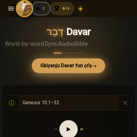
menu
🔥
🏆
light_mode
0
0
15
/
דָּבָר
·
Davar
Word-by-word
Sync
Audio
Bible
Gbiyanju Davar fun ọfẹ
→