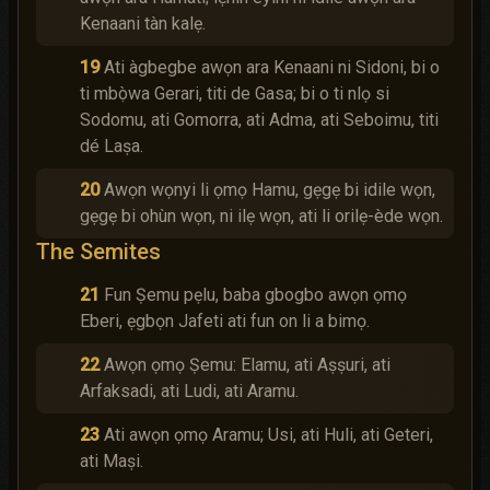
Kenaani tàn kalẹ.
19
Ati àgbegbe awọn ara Kenaani ni Sidoni, bi o
ti mbọ̀wa Gerari, titi de Gasa; bi o ti nlọ si
Sodomu, ati Gomorra, ati Adma, ati Seboimu, titi
dé Laṣa.
20
Awọn wọnyi li ọmọ Hamu, gẹgẹ bi idile wọn,
gẹgẹ bi ohùn wọn, ni ilẹ wọn, ati li orilẹ-ède wọn.
The Semites
21
Fun Ṣemu pẹlu, baba gbogbo awọn ọmọ
Eberi, ẹgbọn Jafeti ati fun on li a bimọ.
22
Awọn ọmọ Ṣemu: Elamu, ati Aṣṣuri, ati
Arfaksadi, ati Ludi, ati Aramu.
23
Ati awọn ọmọ Aramu; Usi, ati Huli, ati Geteri,
ati Maṣi.