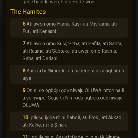
gẹgẹ bi idile wọn, li orilẹ-ède wọn.
The Hamites
6
Ati awọn ọmọ Hamu; Kuṣi, ati Misraimu, ati
Futi, ati Kenaani.
7
Ati awọn ọmọ Kuṣi; Seba, ati Hafila, ati Sabta,
ati Raama, ati Sabteka; ati awọn ọmọ Raama;
Ṣeba, ati Dedani.
8
Kuṣi si bí Nimrodu: on si bẹ̀rẹ si idi alagbara li
aiye.
9
On si ṣe ogbóju ọdẹ niwaju OLUWA: nitori na li
a ṣe nwipe, Gẹgẹ bi Nimrodu ogbóju ọdẹ niwaju
OLUWA.
10
Ipilẹṣẹ ijọba rẹ̀ ni Babeli, ati Ereki, ati Akkadi,
ati Kalne, ni ilẹ Ṣinari.
11
Lati ilẹ na ni Aṣṣuri ti jade lọ, o si tẹ̀ Ninefe,