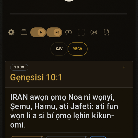
KJV
YBCV
+
YBCV
Gẹnẹsisi 10:1
IRAN awọn ọmọ Noa ni wọnyi,
Ṣemu, Hamu, ati Jafeti: ati fun
wọn li a si bí ọmọ lẹhin kíkun-
omi.