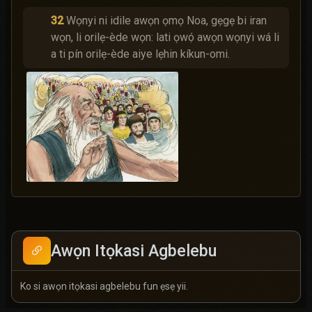
32
Wọnyi ni idile awọn ọmọ Noa, gẹgẹ bi iran
wọn, li orilẹ-ède wọn: lati ọwọ́ awọn wọnyi wá li
a ti pín orilẹ-ède aiye lẹhin kíkun-omi.
Awọn Itọkasi Agbelebu
Ko si awọn itọkasi agbelebu fun ẹsẹ yii.