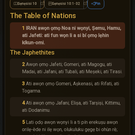
Gẹnẹsisi 10
Gẹnẹsisi 10:1-32
Pin
Gẹnẹsisi 10
Gẹnẹsisi 10:1-32
The Table of Nations
1
IRAN awọn ọmọ Noa ni wọnyi, Ṣemu, Hamu,
ati Jafeti: ati fun wọn li a si bí ọmọ lẹhin
kíkun-omi.
The Japhethites
2
Awọn ọmọ Jafeti; Gomeri, ati Magogu, ati
Madai, ati Jafani, ati Tubali, ati Meṣeki, ati Tirasi.
3
Ati awọn ọmọ Gomeri, Aṣkenasi, ati Rifati, ati
Togarma.
4
Ati awọn ọmọ Jafani; Eliṣa, ati Tarṣiṣi, Kittimu,
ati Dodanimu.
5
Lati ọdọ awọn wọnyi li a ti pín erekuṣu awọn
orilẹ-ède ni ilẹ wọn, olukuluku gẹgẹ bi ohùn rẹ̀;