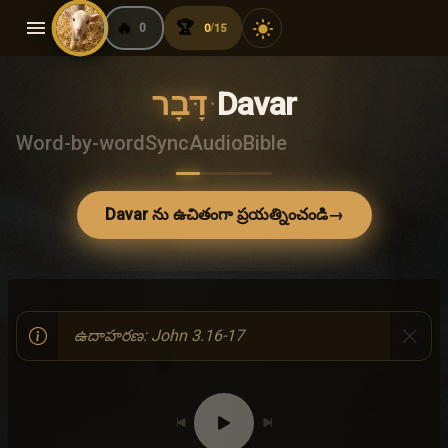
menu
🔥
🏆
light_mode
0
0
15
/
דָּבָר
·
Davar
Word-by-word
Sync
Audio
Bible
Davar ను ఉచితంగా ప్రయత్నించండి
→