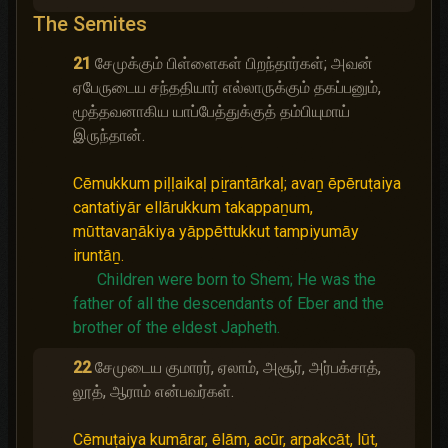
The Semites
21
சேமுக்கும் பிள்ளைகள் பிறந்தார்கள்; அவன்
ஏபேருடைய சந்ததியார் எல்லாருக்கும் தகப்பனும்,
மூத்தவனாகிய யாப்பேத்துக்குத் தம்பியுமாய்
இருந்தான்.
Cēmukkum piḷḷaikaḷ piṟantārkaḷ; avaṉ ēpēruṭaiya
cantatiyār ellārukkum takappaṉum,
mūttavaṉākiya yāppēttukkut tampiyumāy
iruntāṉ.
Children were born to Shem;
He was the
father of all the descendants of Eber and the
brother of the eldest Japheth.
22
சேமுடைய குமாரர், ஏலாம், அசூர், அர்பக்சாத்,
லூத், ஆராம் என்பவர்கள்.
Cēmuṭaiya kumārar, ēlām, acūr, arpakcāt, lūt,