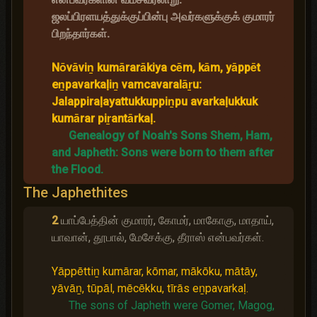
ஜலப்பிரளயத்துக்குப்பின்பு அவர்களுக்குக் குமாரர்
பிறந்தார்கள்.
Nōvāviṉ kumārarākiya cēm, kām, yāppēt
eṉpavarkaḷiṉ vamcavaralāṟu:
Jalappiraḷayattukkuppiṉpu avarkaḷukkuk
kumārar piṟantārkaḷ.
Genealogy of Noah's Sons Shem, Ham,
and Japheth: Sons were born to them after
the Flood.
The Japhethites
2
யாப்பேத்தின் குமாரர், கோமர், மாகோகு, மாதாய்,
யாவான், தூபால், மேசேக்கு, தீராஸ் என்பவர்கள்.
Yāppēttiṉ kumārar, kōmar, mākōku, mātāy,
yāvāṉ, tūpāl, mēcēkku, tīrās eṉpavarkaḷ.
The sons of Japheth were Gomer, Magog,