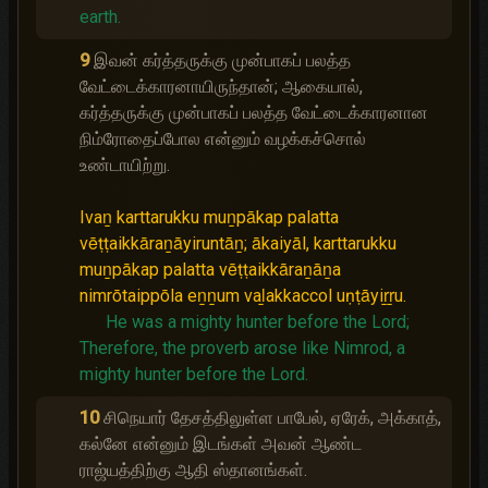
earth.
9
இவன் கர்த்தருக்கு முன்பாகப் பலத்த
வேட்டைக்காரனாயிருந்தான்; ஆகையால்,
கர்த்தருக்கு முன்பாகப் பலத்த வேட்டைக்காரனான
நிம்ரோதைப்போல என்னும் வழக்கச்சொல்
உண்டாயிற்று.
Ivaṉ karttarukku muṉpākap palatta
vēṭṭaikkāraṉāyiruntāṉ; ākaiyāl, karttarukku
muṉpākap palatta vēṭṭaikkāraṉāṉa
nimrōtaippōla eṉṉum vaḻakkaccol uṇṭāyiṟṟu.
He was a mighty hunter before the Lord;
Therefore, the proverb arose like Nimrod, a
mighty hunter before the Lord.
10
சிநெயார் தேசத்திலுள்ள பாபேல், ஏரேக், அக்காத்,
கல்னே என்னும் இடங்கள் அவன் ஆண்ட
ராஜ்யத்திற்கு ஆதி ஸ்தானங்கள்.