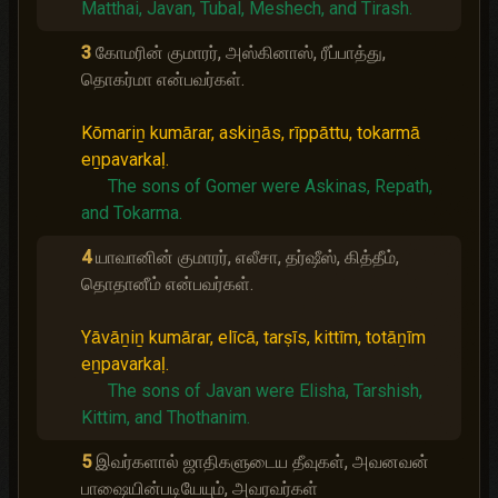
Matthai, Javan, Tubal, Meshech, and Tirash.
3
கோமரின் குமாரர், அஸ்கினாஸ், ரீப்பாத்து,
தொகர்மா என்பவர்கள்.
Kōmariṉ kumārar, askiṉās, rīppāttu, tokarmā
eṉpavarkaḷ.
The sons of Gomer were Askinas, Repath,
and Tokarma.
4
யாவானின் குமாரர், எலீசா, தர்ஷீஸ், கித்தீம்,
தொதானீம் என்பவர்கள்.
Yāvāṉiṉ kumārar, elīcā, tarṣīs, kittīm, totāṉīm
eṉpavarkaḷ.
The sons of Javan were Elisha, Tarshish,
Kittim, and Thothanim.
5
இவர்களால் ஜாதிகளுடைய தீவுகள், அவனவன்
பாஷையின்படியேயும், அவரவர்கள்