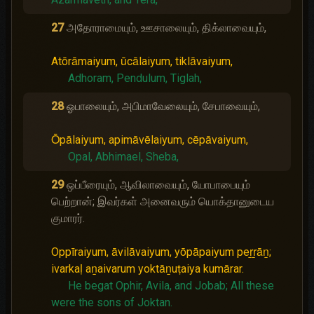
27
அதோராமையும், ஊசாலையும், திக்லாவையும்,
Atōrāmaiyum, ūcālaiyum, tiklāvaiyum,
Adhoram, Pendulum, Tiglah,
28
ஓபாலையும், அபிமாவேலையும், சேபாவையும்,
Ōpālaiyum, apimāvēlaiyum, cēpāvaiyum,
Opal, Abhimael, Sheba,
29
ஒப்பீரையும், ஆவிலாவையும், யோபாபையும்
பெற்றான்; இவர்கள் அனைவரும் யொக்தானுடைய
குமாரர்.
Oppīraiyum, āvilāvaiyum, yōpāpaiyum peṟṟāṉ;
ivarkaḷ aṉaivarum yoktāṉuṭaiya kumārar.
He begat Ophir, Avila, and Jobab;
All these
were the sons of Joktan.