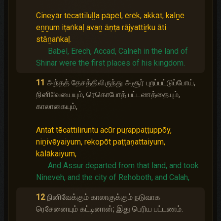
Cineyār tēcattiluḷḷa pāpēl, ērēk, akkāt, kalṉē
eṉṉum iṭaṅkaḷ avaṉ āṇṭa rājyattiṟku āti
stāṉaṅkaḷ.
Babel, Erech, Accad, Calneh in the land of
Shinar were the first places of his kingdom.
11
அந்தத் தேசத்திலிருந்து அசூர் புறப்பட்டுப்போய்,
நினிவேயையும், ரெகொபோத் பட்டணத்தையும்,
காலாகையும்,
Antat tēcattiliruntu acūr puṟappaṭṭuppōy,
niṉivēyaiyum, rekopōt paṭṭaṇattaiyum,
kālākaiyum,
And Assur departed from that land, and took
Nineveh, and the city of Rehoboth, and Calah,
12
நினிவேக்கும் காலாகுக்கும் நடுவாக
ரெசேனையும் கட்டினான்; இது பெரிய பட்டணம்.