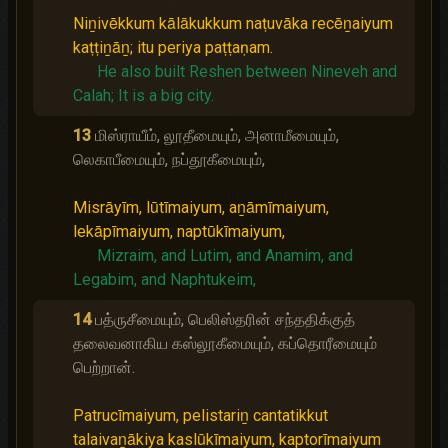
Niṉivēkkum kālākukkum naṭuvāka recēṉaiyum
kaṭṭiṉāṉ; itu periya paṭṭaṇam.
He also built Reshen between Nineveh and
Calah;
It is a big city.
13
மிஸ்ராயீம், லூதீமையும், அனாமீமையும்,
லெகாபீமையும், நப்தூகீமையும்,
Misrāyīm, lūtīmaiyum, aṉāmīmaiyum,
lekāpīmaiyum, naptūkīmaiyum,
Mizraim, and Lutim, and Anamim, and
Legabim, and Naphtukeim,
14
பத்ருசீமையும், பெலிஸ்தரின் சந்ததிக்குத்
தலைவனாகிய கஸ்லூகீமையும், கப்தொரீமையும்
பெற்றான்.
Patrucīmaiyum, pelistariṉ cantatikkut
talaivaṉākiya kaslūkīmaiyum, kaptorīmaiyum