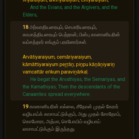
And the Evians, and the Argivers, and the
Elders,
18
அர்வாதியரையும், செமாரியரையும்,
காமாத்தியரையும் பெற்றான்; பின்பு கானானியரின்
வம்சத்தார் எங்கும் பரவினார்கள்.
Arvātiyaraiyum, cemāriyaraiyum,
kāmāttiyaraiyum peṟṟāṉ; piṉpu kāṉāṉiyariṉ
vamcattār eṅkum paraviṉārkaḷ.
He begat the Arvathiyas, the Semariyas, and
the Kamathiyas;
Then the descendants of the
Canaanites spread everywhere.
19
கானானியரின் எல்லை, சீதோன் முதல் கேரார்
வழியாய்க் காசாமட்டுக்கும், அது முதல் சோதோம்,
கொமோரா, அத்மா, செபோயிம் வழியாய்
லாசாமட்டுக்கும் இருந்தது.