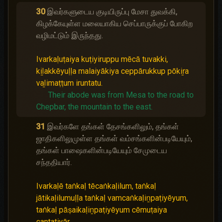
30
இவர்களுடைய குடியிருப்பு மேசா துவக்கி,
கிழக்கேயுள்ள மலையாகிய செப்பாருக்குப் போகிற
வழிமட்டும் இருந்தது.
Ivarkaḷuṭaiya kuṭiyiruppu mēcā tuvakki,
kiḻakkēyuḷḷa malaiyākiya ceppārukkup pōkiṟa
vaḻimaṭṭum iruntatu.
Their abode was from Mesa to the road to
Chepbar, the mountain to the east.
31
இவர்களே தங்கள் தேசங்களிலும், தங்கள்
ஜாதிகளிலுமுள்ள தங்கள் வம்சங்களின்படியேயும்,
தங்கள் பாஷைகளின்படியேயும் சேமுடைய
சந்ததியார்.
Ivarkaḷē taṅkaḷ tēcaṅkaḷilum, taṅkaḷ
jātikaḷilumuḷḷa taṅkaḷ vamcaṅkaḷiṉpaṭiyēyum,
taṅkaḷ pāṣaikaḷiṉpaṭiyēyum cēmuṭaiya
cantatiyār.