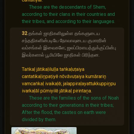
These are the descendants of Shem,
according to their clans in their countries and
their tribes, and according to their languages.
32
தங்கள் ஜாதிகளிலுள்ள தங்களுடைய
சந்ததிகளின்படியே நோவாவுடைய குமாரரின்
வம்சங்கள் இவைகளே; ஜலப்பிரளயத்துக்குப்பின்பு
இவர்களால் பூமியிலே ஜாதிகள் பிரிந்தன.
Taṅkaḷ jātikaḷiluḷḷa taṅkaḷuṭaiya
cantatikaḷiṉpaṭiyē nōvāvuṭaiya kumārariṉ
vamcaṅkaḷ ivaikaḷē; jalappiraḷayattukkuppiṉpu
ivarkaḷāl pūmiyilē jātikaḷ pirintaṉa.
These are the families of the sons of Noah
according to their generations in their tribes;
After the flood, the castes on earth were
divided by them.