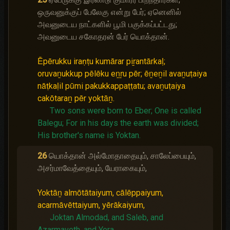
ஒருவனுக்குப் பேலேகு என்று பேர்; ஏனெனில்
அவனுடைய நாட்களில் பூமி பகுக்கப்பட்டது;
அவனுடைய சகோதரன் பேர் யொக்தான்.
Ēpērukku iraṇṭu kumārar piṟantārkaḷ;
oruvaṉukkup pēlēku eṉṟu pēr; ēṉeṉil avaṉuṭaiya
nāṭkaḷil pūmi pakukkappaṭṭatu; avaṉuṭaiya
cakōtaraṉ pēr yoktāṉ.
Two sons were born to Eber;
One is called
Balegu;
For in his days the earth was divided;
His brother's name is Yoktan.
26
யொக்தான் அல்மோதாதையும், சாலேப்பையும்,
அசர்மாவேத்தையும், யேராகையும்,
Yoktāṉ almōtātaiyum, cālēppaiyum,
acarmāvēttaiyum, yērākaiyum,
Joktan Almodad, and Saleb, and
Azarmaveth, and Yera,