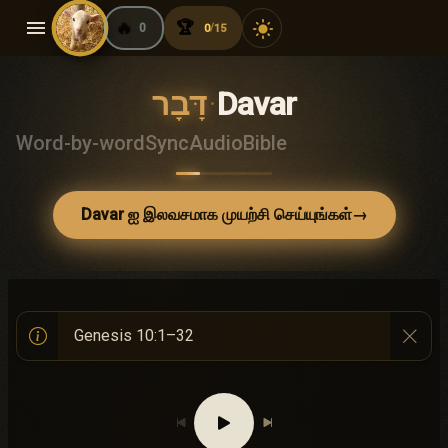
menu
🔥
🏆
light_mode
0
0
15
/
דָּבָר
·
Davar
Word-by-word
Sync
Audio
Bible
Davar ஐ இலவசமாக முயற்சி செய்யுங்கள்
→