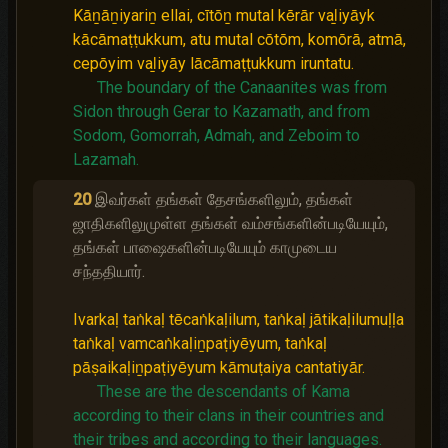
Kāṉāṉiyariṉ ellai, cītōṉ mutal kērār vaḻiyāyk
kācāmaṭṭukkum, atu mutal cōtōm, komōrā, atmā,
cepōyim vaḻiyāy lācāmaṭṭukkum iruntatu.
The boundary of the Canaanites was from
Sidon through Gerar to Kazamath, and from
Sodom, Gomorrah, Admah, and Zeboim to
Lazamah.
20
இவர்கள் தங்கள் தேசங்களிலும், தங்கள்
ஜாதிகளிலுமுள்ள தங்கள் வம்சங்களின்படியேயும்,
தங்கள் பாஷைகளின்படியேயும் காமுடைய
சந்ததியார்.
Ivarkaḷ taṅkaḷ tēcaṅkaḷilum, taṅkaḷ jātikaḷilumuḷḷa
taṅkaḷ vamcaṅkaḷiṉpaṭiyēyum, taṅkaḷ
pāṣaikaḷiṉpaṭiyēyum kāmuṭaiya cantatiyār.
These are the descendants of Kama
according to their clans in their countries and
their tribes and according to their languages.