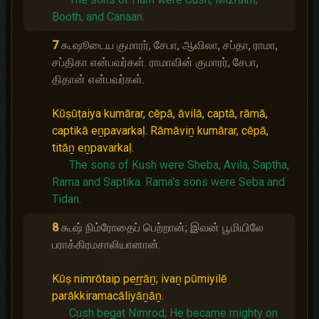
Booth, and Canaan.
7
கூஷூடைய குமாரர், சேபா, ஆவிலா, சப்தா, ராமா,
சப்திகா என்பவர்கள். ராமாவின் குமாரர், சேபா,
திதான் என்பவர்கள்.
Kūṣūṭaiya kumārar, cēpā, āvilā, captā, rāmā,
captikā eṉpavarkaḷ. Rāmāviṉ kumārar, cēpā,
titāṉ eṉpavarkaḷ.
The sons of Kush were Sheba, Avila, Saptha,
Rama and Saptika.
Rama's sons were Seba and
Tidan.
8
கூஷ் நிம்ரோதைப் பெற்றான்; இவன் பூமியிலே
பராக்கிரமசாலியானான்.
Kūṣ nimrōtaip peṟṟāṉ; ivaṉ pūmiyilē
parākkiramacāliyāṉāṉ.
Cush begat Nimrod;
He became mighty on