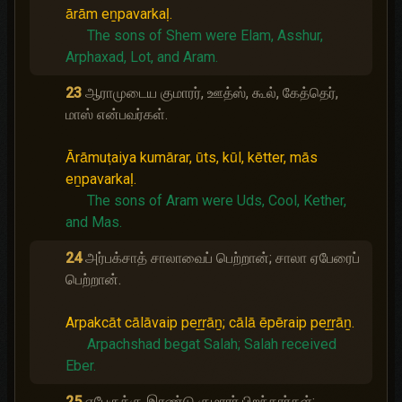
ārām eṉpavarkaḷ.
The sons of Shem were Elam, Asshur,
Arphaxad, Lot, and Aram.
23
ஆராமுடைய குமாரர், ஊத்ஸ், கூல், கேத்தெர்,
மாஸ் என்பவர்கள்.
Ārāmuṭaiya kumārar, ūts, kūl, kētter, mās
eṉpavarkaḷ.
The sons of Aram were Uds, Cool, Kether,
and Mas.
24
அர்பக்சாத் சாலாவைப் பெற்றான்; சாலா ஏபேரைப்
பெற்றான்.
Arpakcāt cālāvaip peṟṟāṉ; cālā ēpēraip peṟṟāṉ.
Arpachshad begat Salah;
Salah received
Eber.
25
ஏபேருக்கு இரண்டு குமாரர் பிறந்தார்கள்;