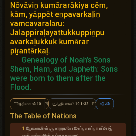
Nōvāviṉ kumārarākiya cēm,
kām, yāppēt eṉpavarkaḷiṉ
vamcavaralāṟu:
Jalappiraḷayattukkuppiṉpu
avarkaḷukkuk kumārar
piṟantārkaḷ.
Genealogy of Noah's Sons
Shem, Ham, and Japheth: Sons
were born to them after the
Flood.
ஆதியாகமம் 10
ஆதியாகமம் 10:1-32
பகிர்
ஆதியாகமம் 10
ஆதியாகமம் 10:1-32
The Table of Nations
1
நோவாவின் குமாரராகிய சேம், காம், யாப்பேத்
என்பவர்களின் வம்சவரலாறு: