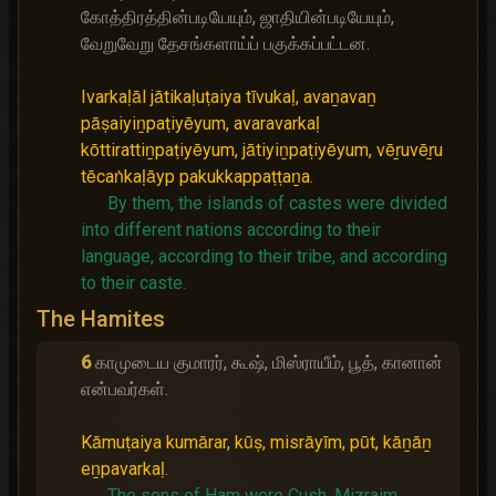
கோத்திரத்தின்படியேயும், ஜாதியின்படியேயும்,
வேறுவேறு தேசங்களாய்ப் பகுக்கப்பட்டன.
Ivarkaḷāl jātikaḷuṭaiya tīvukaḷ, avaṉavaṉ
pāṣaiyiṉpaṭiyēyum, avaravarkaḷ
kōttirattiṉpaṭiyēyum, jātiyiṉpaṭiyēyum, vēṟuvēṟu
tēcaṅkaḷāyp pakukkappaṭṭaṉa.
By them, the islands of castes were divided
into different nations according to their
language, according to their tribe, and according
to their caste.
The Hamites
6
காமுடைய குமாரர், கூஷ், மிஸ்ராயீம், பூத், கானான்
என்பவர்கள்.
Kāmuṭaiya kumārar, kūṣ, misrāyīm, pūt, kāṉāṉ
eṉpavarkaḷ.
The sons of Ham were Cush, Mizraim,