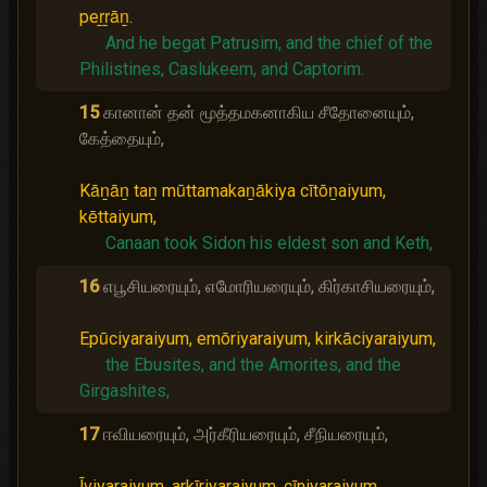
peṟṟāṉ.
And he begat Patrusim, and the chief of the
Philistines, Caslukeem, and Captorim.
15
கானான் தன் மூத்தமகனாகிய சீதோனையும்,
கேத்தையும்,
Kāṉāṉ taṉ mūttamakaṉākiya cītōṉaiyum,
kēttaiyum,
Canaan took Sidon his eldest son and Keth,
16
எபூசியரையும், எமோரியரையும், கிர்காசியரையும்,
Epūciyaraiyum, emōriyaraiyum, kirkāciyaraiyum,
the Ebusites, and the Amorites, and the
Girgashites,
17
ஈவியரையும், அர்கீரியரையும், சீநியரையும்,
Īviyaraiyum, arkīriyaraiyum, cīniyaraiyum,