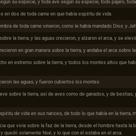
según su especie, y toda ave según su especie, todo pájaro, toda
os en dos de toda carne en que había espíritu de vida.
embra de toda carne vinieron, como le había mandado Dios: y Jeh
sobre la tierra; y las aguas crecieron, y alzaron el arca, y se elevó
recieron en gran manera sobre la tierra; y andaba el arca sobre la
ho en extremo sobre la tierra; y todos los montes altos que hab
ieron las aguas; y fueron cubiertos los montes.
ve sobre la tierra, así de aves como de ganados, y de bestias, y
píritu de vida en sus narices, de todo lo que había en la tierra, m
ia que vivía sobre la faz de la tierra, desde el hombre hasta la be
a; y quedó solamente Noé, y lo que con él estaba en el arca.