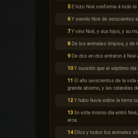
5
E hizo Noé conforme á todo lo
6
Y siendo Noé de seiscientos año
7
Y vino Noé, y sus hijos, y su mu
8
De los animales limpios, y de l
9
De dos en dos entraron á Noé 
10
Y sucedió que al séptimo día l
11
El año seiscientos de la vida
grande abismo, y las cataratas de
12
Y hubo lluvia sobre la tierra 
13
En este mismo día entró Noé, 
arca;
14
Ellos y todos los animales s