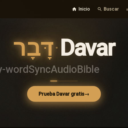
Inicio
Buscar
home
search
bar_
דָּבָר
·
Davar
y-word
Sync
Audio
Bible
Prueba Davar gratis
→