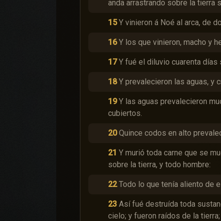
anda arrastrando sobre la tierra 
15
Y vinieron á Noé al arca, de d
16
Y los que vinieron, macho y h
17
Y fué el diluvio cuarenta días 
18
Y prevalecieron las aguas, y c
19
Y las aguas prevalecieron muc
cubiertos.
20
Quince codos en alto prevalec
21
Y murió toda carne que se mue
sobre la tierra, y todo hombre:
22
Todo lo que tenía aliento de es
23
Así fué destruída toda sustanc
cielo; y fueron raídos de la tierr