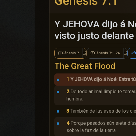
Génesis 7:1
Y JEHOVA dijo á Noé
visto justo delante
Génesis 7
Génesis 7:1-24
Génesis 7
Génesi
The Great Flood
1
Y JEHOVA dijo á Noé: Entra tú 
2
De todo animal limpio te tomar
hembra.
3
También de las aves de los ciel
4
Porque pasados aún siete días, 
sobre la faz de la tierra.