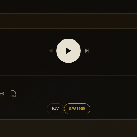
KJV
SPA1909