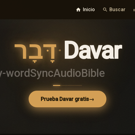
Inicio
Buscar
home
search
bar_
דָּבָר
·
Davar
y-word
Sync
Audio
Bible
Prueba Davar gratis
→