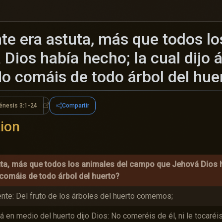
e era astuta, más que todos lo
ios había hecho; la cual dijo 
No comáis de todo árbol del hue
énesis 3:1-24
Compartir
 3:1-7
Génesis 3:1-24
ion
ta, más que todos los animales del campo que Jehová Dios hab
comáis de todo árbol del huerto?
iente: Del fruto de los árboles del huerto comemos;
á en medio del huerto dijo Dios: No comeréis de él, ni le tocaréi