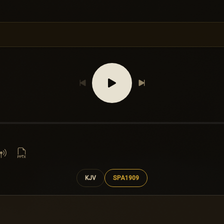
KJV
SPA1909