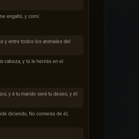
 me engañó, y comí.
as y entre todos los animales del
a cabeza, y tú le herirás en el
jos; y á tu marido será tu deseo, y él
andé diciendo, No comerás de él;