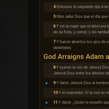
4
Entonces la serpiente dijo á la 
5
Mas sabe Dios que el día que c
6
Y vió la mujer que el árbol era
de su fruto, y comió; y dió tambi
7
Y fueron abiertos los ojos de 
delantales.
God Arraigns Adam 
8
Y oyeron la voz de Jehová Dios
Jehová Dios entre los árboles de
9
Y llamó Jehová Dios al hombre,
10
Y él respondió: Oí tu voz en 
11
Y díjole: ¿Quién te enseñó 