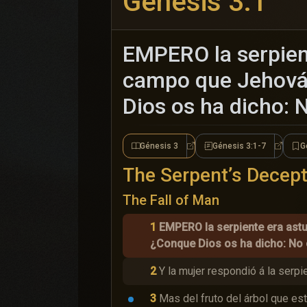
Génesis 3:1
EMPERO la serpient
campo que Jehová D
Dios os ha dicho: 
Génesis 3
Génesis 3:1-7
G
Génesis 3
Génesis
The Serpent’s Decept
The Fall of Man
1
EMPERO la serpiente era astu
¿Conque Dios os ha dicho: No 
2
Y la mujer respondió á la serp
3
Mas del fruto del árbol que est