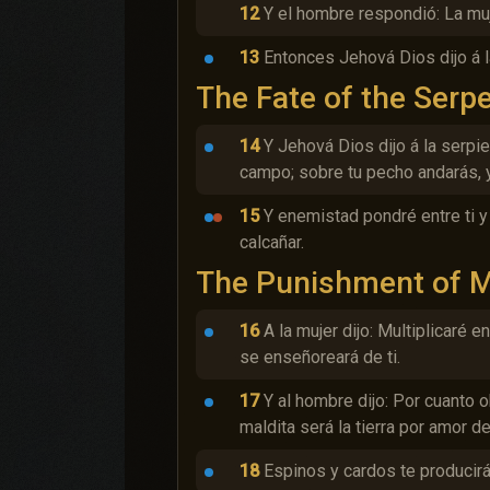
12
Y el hombre respondió: La mu
13
Entonces Jehová Dios dijo á l
The Fate of the Serp
14
Y Jehová Dios dijo á la serpie
campo; sobre tu pecho andarás, y
15
Y enemistad pondré entre ti y l
calcañar.
The Punishment of 
16
A la mujer dijo: Multiplicaré 
se enseñoreará de ti.
17
Y al hombre dijo: Por cuanto 
maldita será la tierra por amor de
18
Espinos y cardos te producir