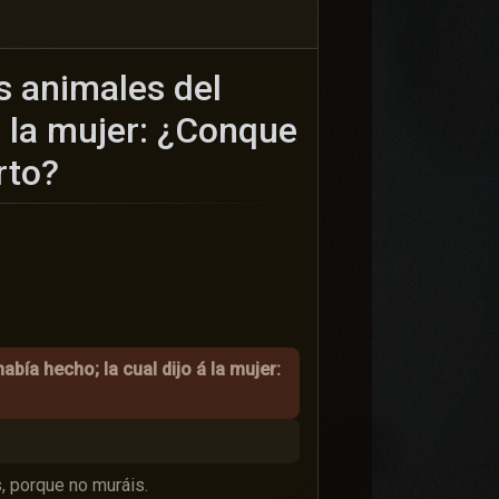
s animales del
á la mujer: ¿Conque
rto?
ía hecho; la cual dijo á la mujer:
s, porque no muráis.