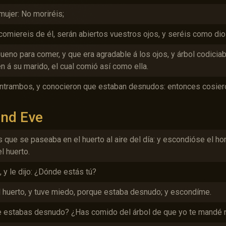
mujer: No moriréis;
omiereis de él, serán abiertos vuestros ojos, y seréis como dio
 bueno para comer, y que era agradable á los ojos, y árbol codiciab
én á su marido, el cual comió así como ella.
entrambos, y conocieron que estaban desnudos: entonces cosieron
and Eve
 que se paseaba en el huerto al aire del día: y escondióse el ho
l huerto.
 y le dijo: ¿Dónde estás tú?
el huerto, y tuve miedo, porque estaba desnudo; y escondíme.
que estabas desnudo? ¿Has comido del árbol de que yo te mandé