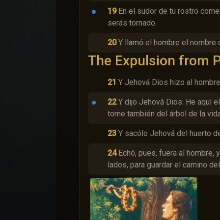
19
En el sudor de tu rostro comer
serás tornado.
20
Y llamó el hombre el nombre d
The Expulsion from 
21
Y Jehová Dios hizo al hombre y
22
Y dijo Jehová Dios: He aquí e
tome también del árbol de la vida
23
Y sacólo Jehová del huerto de
24
Echó, pues, fuera al hombre, 
lados, para guardar el camino del 