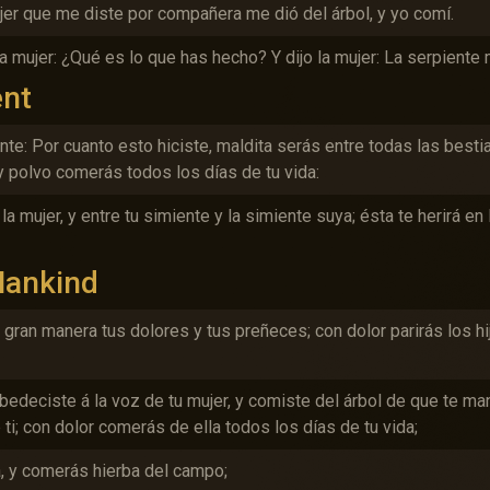
jer que me diste por compañera me dió del árbol, y yo comí.
a mujer: ¿Qué es lo que has hecho? Y dijo la mujer: La serpiente
ent
nte: Por cuanto esto hiciste, maldita serás entre todas las besti
 polvo comerás todos los días de tu vida:
a mujer, y entre tu simiente y la simiente suya; ésta te herirá en l
Mankind
en gran manera tus dolores y tus preñeces; con dolor parirás los hi
obedeciste á la voz de tu mujer, y comiste del árbol de que te m
 ti; con dolor comerás de ella todos los días de tu vida;
á, y comerás hierba del campo;