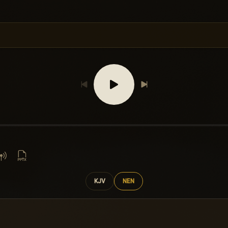
KJV
NEN