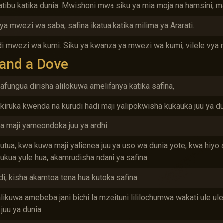
atibu katika dunia. Mwishoni mwa siku ya mia moja na hamsini, 
ya mwezi wa saba, safina ikatua katika milima ya Ararati.
i mwezi wa kumi. Siku ya kwanza ya mwezi wa kumi, vilele vya 
and a Dove
afungua dirisha alilokuwa amelifanya katika safina,
iruka kwenda na kurudi hadi maji yalipokwisha kukauka juu ya du
a maji yameondoka juu ya ardhi.
utua, kwa kuwa maji yalienea juu ya uso wa dunia yote, kwa hiyo 
ua yule hua, akamrudisha ndani ya safina.
i, kisha akamtoa tena hua kutoka safina.
alikuwa amebeba jani bichi la mzeituni lililochumwa wakati ule 
juu ya dunia.