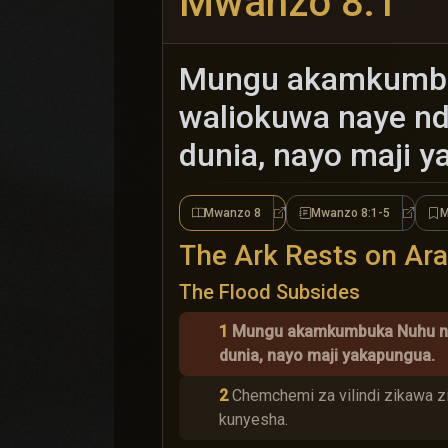
Mwanzo 8:1
Mungu akamkumbuk
waliokuwa naye nd
dunia, nayo maji 
Mwanzo 8
Mwanzo 8:1-5
M
Mwanzo 8
Mwanzo
The Ark Rests on Ara
The Flood Subsides
1
Mungu akamkumbuka Nuhu na 
dunia, nayo maji yakapungua.
2
Chemchemi za vilindi zikawa 
kunyesha.