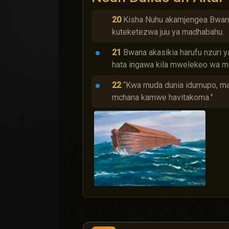
20
Kisha Nuhu akamjengea Bwana
kuteketezwa juu ya madhabahu.
21
Bwana akasikia harufu nzuri
hata ingawa kila mwelekeo wa mo
22
“Kwa muda dunia idumupo, maji
mchana kamwe havitakoma.”