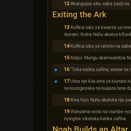
12
Akangojea siku saba zaidi na 
Exiting the Ark
13
Kufikia siku ya kwanza ya m
duniani. Kisha Nuhu akatoa kifun
14
Kufikia siku ya ishirini na sa
15
Ndipo Mungu akamwambia Nu
16
“Toka katika safina, wewe na
17
Utoe nje kila aina ya kiumbe
na kuongezeka na kuijaza tena du
18
Kwa hiyo Nuhu akatoka nje p
19
Wanyama wote na viumbe vyote 
nyingine vikatoka katika safina.
Noah Builds an Altar