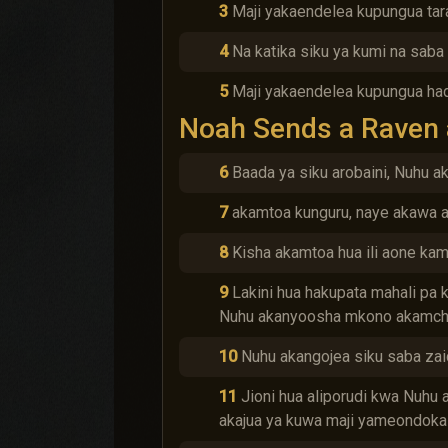
3
Maji yakaendelea kupungua tar
4
Na katika siku ya kumi na saba 
5
Maji yakaendelea kupungua had
Noah Sends a Raven 
6
Baada ya siku arobaini, Nuhu ak
7
akamtoa kunguru, naye akawa ak
8
Kisha akamtoa hua ili aone kam
9
Lakini hua hakupata mahali pa k
Nuhu akanyoosha mkono akamchuk
10
Nuhu akangojea siku saba zaid
11
Jioni hua aliporudi kwa Nuhu 
akajua ya kuwa maji yameondoka 