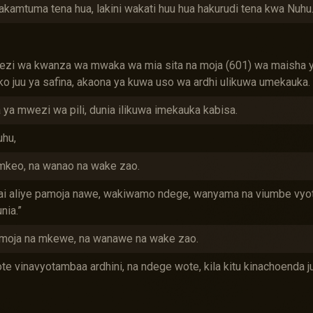
akamtuma tena hua, lakini wakati huu hua hakurudi tena kwa Nuhu
wezi wa kwanza wa mwaka wa mia sita na moja (601) wa maisha y
iko juu ya safina, akaona ya kuwa uso wa ardhi ulikuwa umekauka.
ba ya mwezi wa pili, dunia ilikuwa imekauka kabisa.
hu,
 mkeo, na wanao na wake zao.
 hai aliye pamoja nawe, wakiwamo ndege, wanyama na viumbe vyote
nia.”
amoja na mkewe, na wanawe na wake zao.
vinavyotambaa ardhini, na ndege wote, kila kitu kinachoenda ju