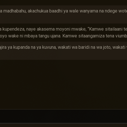
 madhabahu, akachukua baadhi ya wale wanyama na ndege wote 
 ya kupendeza, naye akasema moyoni mwake, “Kamwe sitailaani 
yo wake ni mbaya tangu ujana. Kamwe sitaangamiza tena viumbe
ra ya kupanda na ya kuvuna, wakati wa baridi na wa joto, wakati