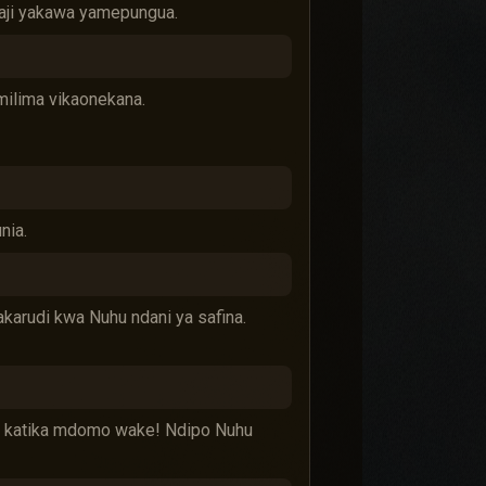
maji yakawa yamepungua.
milima vikaonekana.
nia.
akarudi kwa Nuhu ndani ya safina.
ule katika mdomo wake! Ndipo Nuhu