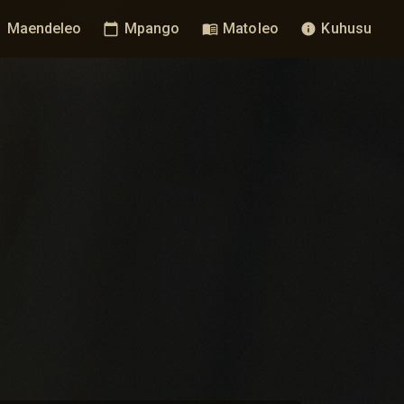
Maendeleo
Mpango
Matoleo
Kuhusu
t
calendar_today
menu_book
info