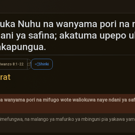
a Nuhu na wanyama pori na 
ani ya safina; akatuma upepo 
yakapungua.
wanzo 8:1-22
Shiriki
 8:1-5
Mwanzo 8:1-22
rat
wanyama pori na mifugo wote waliokuwa naye ndani ya saf
zimefungwa, na malango ya mafuriko ya mbinguni pia yakawa y