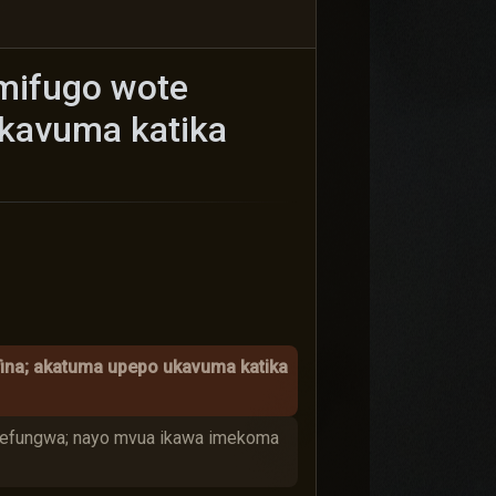
mifugo wote
ukavuma katika
ina; akatuma upepo ukavuma katika
amefungwa; nayo mvua ikawa imekoma