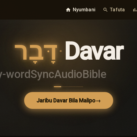
Nyumbani
Tafuta
home
search
bar_char
דָּבָר
·
Davar
y-word
Sync
Audio
Bible
Jaribu Davar Bila Malipo
→