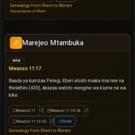
Genealogy from Shem to Abram
Descendants of Shem
Marejeo Mtambuka
NEN
Mwanzo 11:17
Baada ya kumzaa Pelegi, Eberi aliishi miaka mia nne na
thelathini (430), akazaa watoto wengine wa kiume na wa
kike.
Mwanzo 11
Mwanzo 11:10-26
Mwanzo 11
Mwanzo 11:10-26
Mwanzo 11:10-32
Shiriki
Mwanzo 11:10-32
Genealogy from Shem to Abram