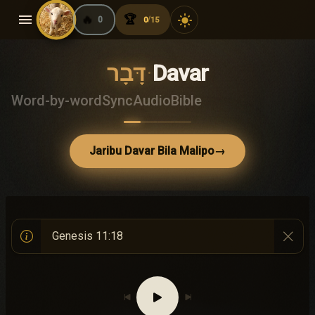
menu
🔥
🏆
light_mode
0
0
15
/
דָּבָר
·
Davar
Word-by-word
Sync
Audio
Bible
Jaribu Davar Bila Malipo
→