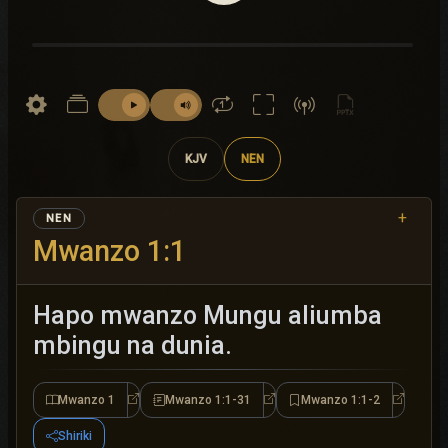
KJV
NEN
+
NEN
Mwanzo 1:1
Hapo mwanzo Mungu aliumba
mbingu na dunia.
Mwanzo 1
Mwanzo 1:1-31
Mwanzo 1:1-2
Mwanzo 1
Mwanzo 1:1-31
Mwanzo 1
Shiriki