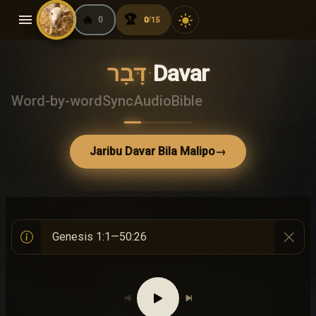
menu
🔥
🏆
light_mode
0
0
15
/
דָּבָר
·
Davar
Word-by-word
Sync
Audio
Bible
Jaribu Davar Bila Malipo
→