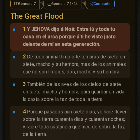
Génesis 7
Génesis 7:1-24
Compartir
Génesis 7
Génesis 7:1-24
The Great Flood
1
Y JEHOVA dijo á Noé: Entra tú y toda tu
casa en el arca porque á ti he visto justo
delante de mí en esta generación.
2
De todo animal limpio te tomarás de siete en
siete, macho y su hembra; mas de los animales
que no son limpios, dos, macho y su hembra.
3
También de las aves de los cielos de siete
en siete, macho y hembra; para guardar en vida
la casta sobre la faz de toda la tierra.
4
Porque pasados aún siete días, yo haré llover
sobre la tierra cuarenta días y cuarenta noches;
y raeré toda sustancia que hice de sobre la faz
de la tierra.