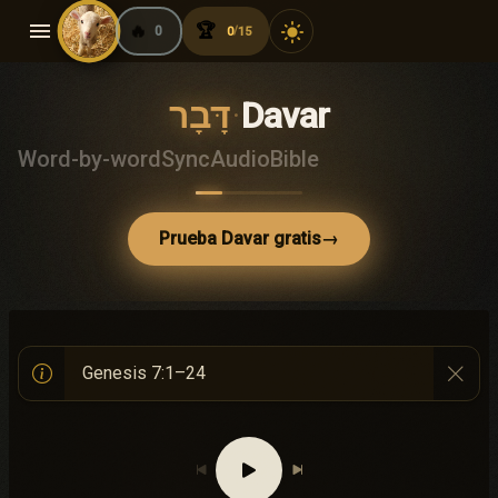
menu
🔥
🏆
light_mode
0
0
15
/
דָּבָר
·
Davar
Word-by-word
Sync
Audio
Bible
Prueba Davar gratis
→