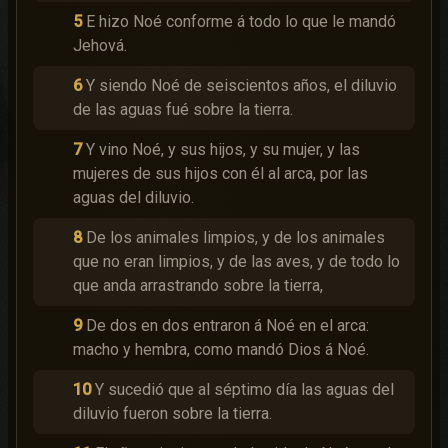
5
E hizo Noé conforme á todo lo que le mandó
Jehová.
6
Y siendo Noé de seiscientos años, el diluvio
de las aguas fué sobre la tierra.
7
Y vino Noé, y sus hijos, y su mujer, y las
mujeres de sus hijos con él al arca, por las
aguas del diluvio.
8
De los animales limpios, y de los animales
que no eran limpios, y de las aves, y de todo lo
que anda arrastrando sobre la tierra,
9
De dos en dos entraron á Noé en el arca:
macho y hembra, como mandó Dios á Noé.
10
Y sucedió que al séptimo día las aguas del
diluvio fueron sobre la tierra.