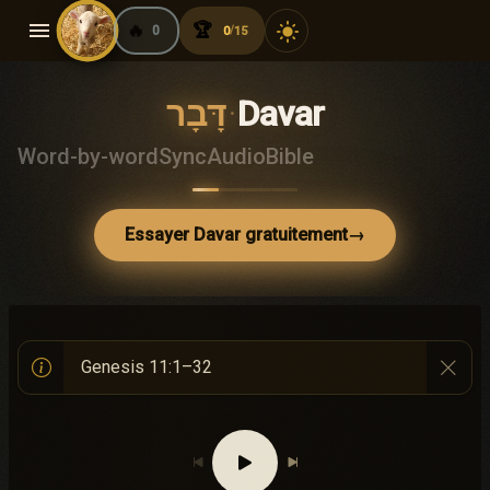
menu
🔥
🏆
light_mode
0
0
15
/
דָּבָר
·
Davar
Word-by-word
Sync
Audio
Bible
Essayer Davar gratuitement
→