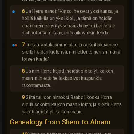
6
Ja Herra sanoi: "Katso, he ovat yksi kansa, ja
heillä kaikilla on yksi kieli, ja tämä on heidän
ensimmäinen yrityksensä. Ja nyt ei heille ole
mahdotonta mikään, mitä aikovatkin tehdä.
7
Tulkaa, astukaamme alas ja sekoittakaamme
siellä heidän kielensä, niin ettei toinen ymmärrä
toisen kieltä."
8
Ja niin Herra hajotti heidät sieltä yli kaiken
maan, niin että he lakkasivat kaupunkia
rakentamasta.
9
Siitä tuli sen nimeksi Baabel, koska Herra
siellä sekoitti kaiken maan kielen; ja sieltä Herra
hajotti heidät yli kaiken maan.
Genealogy from Shem to Abram