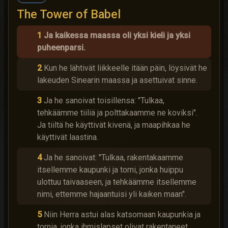
The Tower of Babel
1
Ja kaikessa maassa oli yksi kieli ja yksi
puheenparsi.
2
Kun he lähtivät liikkeelle itään päin, löysivät he
lakeuden Sinearin maassa ja asettuivat sinne.
3
Ja he sanoivat toisillensa: "Tulkaa,
tehkäämme tiiliä ja polttakaamme ne koviksi".
Ja tiiltä he käyttivät kivenä, ja maapihkaa he
käyttivät laastina.
4
Ja he sanoivat: "Tulkaa, rakentakaamme
itsellemme kaupunki ja torni, jonka huippu
ulottuu taivaaseen, ja tehkäämme itsellemme
nimi, ettemme hajaantuisi yli kaiken maan".
5
Niin Herra astui alas katsomaan kaupunkia ja
tornia, jonka ihmislapset olivat rakentaneet.