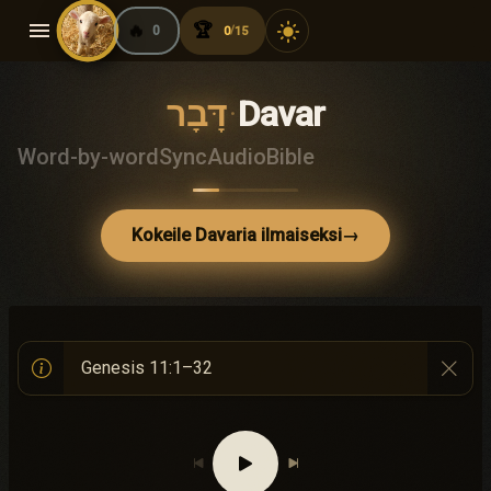
menu
🔥
🏆
light_mode
0
0
15
/
דָּבָר
·
Davar
Word-by-word
Sync
Audio
Bible
Kokeile Davaria ilmaiseksi
→