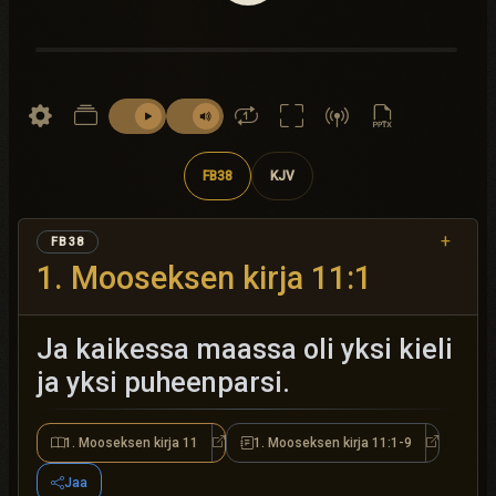
FB38
KJV
+
FB38
1. Mooseksen kirja 11:1
Ja kaikessa maassa oli yksi kieli
ja yksi puheenparsi.
1. Mooseksen kirja 11
1. Mooseksen kirja 11:1-9
1. Mooseksen kirja 11
1. Moosekse
Jaa