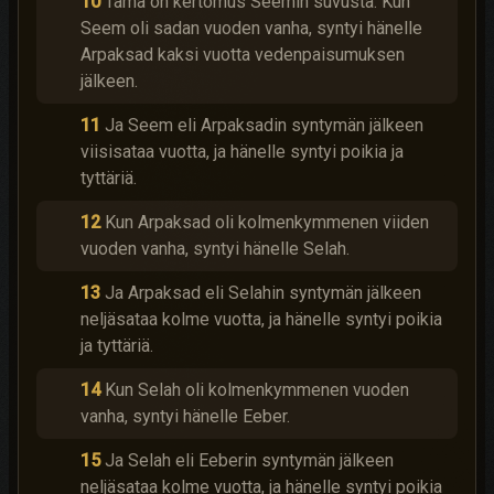
10
Tämä on kertomus Seemin suvusta. Kun
Seem oli sadan vuoden vanha, syntyi hänelle
Arpaksad kaksi vuotta vedenpaisumuksen
jälkeen.
11
Ja Seem eli Arpaksadin syntymän jälkeen
viisisataa vuotta, ja hänelle syntyi poikia ja
tyttäriä.
12
Kun Arpaksad oli kolmenkymmenen viiden
vuoden vanha, syntyi hänelle Selah.
13
Ja Arpaksad eli Selahin syntymän jälkeen
neljäsataa kolme vuotta, ja hänelle syntyi poikia
ja tyttäriä.
14
Kun Selah oli kolmenkymmenen vuoden
vanha, syntyi hänelle Eeber.
15
Ja Selah eli Eeberin syntymän jälkeen
neljäsataa kolme vuotta, ja hänelle syntyi poikia