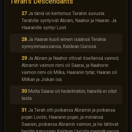
Terah’s Descendants
27
Ja tämä on kertomus Terahin suvusta.
Terahille syntyivät Abram, Naahor ja Haaran. Ja
Haaranille syntyi Loot.
28
Ja Haaran kuoli ennen isäänsä Terahia
synnyinmaassansa, Kaldean Uurissa.
29
Ja Abram ja Naahor ottivat itsellensä vaimot;
Abramin vaimon nimi oli Saarai, ja Naahorin
vaimon nimi oli Milka, Haaranin tytär; Haaran oli
Milkan ja Jiskan isä.
30
Mutta Saarai oli hedelmätön, hänellä ei ollut
lasta.
31
Ja Terah otti poikansa Abramin ja poikansa
pojan Lootin, Haaranin pojan, ja miniänsä
Saarain, poikansa Abramin vaimon, ja he lähtivät
heidän kanssaan Kaldean Uurista mennäksensä