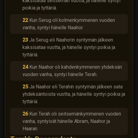
kaksisataa seitsemän vuotta, ja hänelle syntyi
poikia ja tyttäriä.
22
Kun Serug oli kolmenkymmenen vuoden
vanha, syntyi hänelle Naahor.
23
Ja Serug eli Naahorin syntymän jälkeen
kaksisataa vuotta, ja hänelle syntyi poikia ja
tyttäriä.
24
Kun Naahor oli kahdenkymmenen yhdeksän
vuoden vanha, syntyi hänelle Terah.
25
Ja Naahor eli Terahin syntymän jälkeen sata
yhdeksäntoista vuotta, ja hänelle syntyi poikia ja
tyttäriä.
26
Kun Terah oli seitsemänkymmenen vuoden
vanha, syntyivät hänelle Abram, Naahor ja
Haaran.