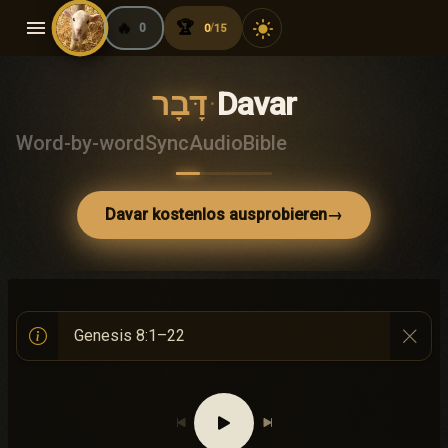
menu
🔥
🏆
light_mode
0
0
15
/
דָּבָר
·
Davar
Word-by-word
Sync
Audio
Bible
Davar kostenlos ausprobieren
→