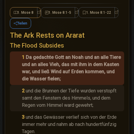
1. Mose 8
1. Mose 8:1-5
1. Mose 8:1-22
1. Mose 8
1. Mose 8:1-5
1. Mose 8:1
Teilen
The Ark Rests on Ararat
The Flood Subsides
1
Da gedachte Gott an Noah und an alle Tiere
und an alles Vieh, das mit ihm in dem Kasten
war, und ließ Wind auf Erden kommen, und
die Wasser fielen;
2
und die Brunnen der Tiefe wurden verstopft
samt den Fenstern des Himmels, und dem
Regen vom Himmel ward gewehrt;
3
und das Gewässer verlief sich von der Erde
immer mehr und nahm ab nach hundertfünfzig
Tagen.