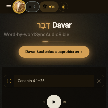
menu
🔥
🏆
light_mode
0
0
15
/
דָּבָר
·
Davar
Word-by-word
Sync
Audio
Bible
Davar kostenlos ausprobieren
→