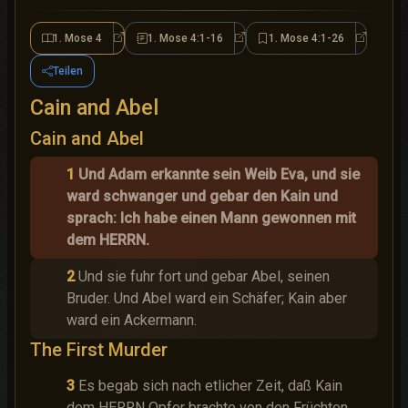
1. Mose 4
1. Mose 4:1-16
1. Mose 4:1-26
1. Mose 4
1. Mose 4:1-16
1. Mose 4
Teilen
Cain and Abel
Cain and Abel
1
Und Adam erkannte sein Weib Eva, und sie
ward schwanger und gebar den Kain und
sprach: Ich habe einen Mann gewonnen mit
dem HERRN.
2
Und sie fuhr fort und gebar Abel, seinen
Bruder. Und Abel ward ein Schäfer; Kain aber
ward ein Ackermann.
The First Murder
3
Es begab sich nach etlicher Zeit, daß Kain
dem HERRN Opfer brachte von den Früchten