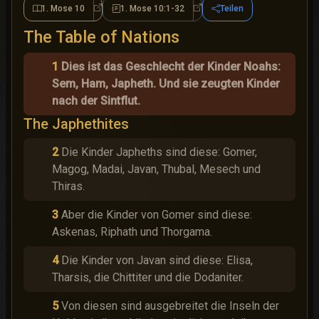
1. Mose 10
1. Mose 10:1-32
Teilen
1. Mose 10
1. Mose 10:1-32
The Table of Nations
1
Dies ist das Geschlecht der Kinder Noahs:
Sem, Ham, Japheth. Und sie zeugten Kinder
nach der Sintflut.
The Japhethites
2
Die Kinder Japheths sind diese: Gomer,
Magog, Madai, Javan, Thubal, Mesech und
Thiras.
3
Aber die Kinder von Gomer sind diese:
Askenas, Riphath und Thorgama.
4
Die Kinder von Javan sind diese: Elisa,
Tharsis, die Chittiter und die Dodaniter.
5
Von diesen sind ausgebreitet die Inseln der